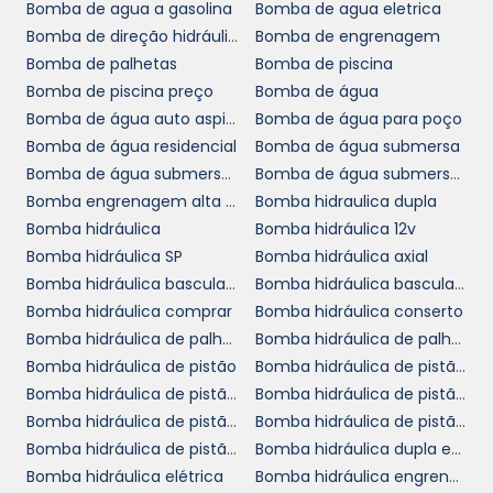
Bomba de agua a gasolina
Bomba de agua eletrica
Bomba de direção hidráulica
Bomba de engrenagem
Em seguida, é fundamental considerar o
Bomba de palhetas
Bomba de piscina
ambiente em que a bomba será utilizada. A
Bomba de piscina preço
Bomba de água
presença de elementos corrosivos, altos níveis
Bomba de água auto aspirante
Bomba de água para poço
de sedimentação ou temperaturas extremas
Bomba de água residencial
Bomba de água submersa
pode exigir soluções técnicas específicas,
Bomba de água submersa para poço
Bomba de água submersa preço
como bombas com revestimentos especiais
Bomba engrenagem alta pressão
Bomba hidraulica dupla
ou sistemas de refrigeração. Uma análise
Bomba hidráulica
Bomba hidráulica 12v
cuidadosa dessas variáveis evitará surpresas
Bomba hidráulica SP
Bomba hidráulica axial
desagradáveis e irá maximizar a operação de
Bomba hidráulica basculante
Bomba hidráulica basculante preço
sua bomba.
Bomba hidráulica comprar
Bomba hidráulica conserto
MANUTENÇÃO DAS
Bomba hidráulica de palheta
Bomba hidráulica de palhetas variável
BOMBAS DE ÁGUA: UM
Bomba hidráulica de pistão
Bomba hidráulica de pistão a venda
INVESTIMENTO EM
Bomba hidráulica de pistão cotar
Bomba hidráulica de pistão cotação
LONGEVIDADE
Bomba hidráulica de pistão loja
Bomba hidráulica de pistão onde comprar
Bomba hidráulica de pistão orçamento
Bomba hidráulica dupla em SP
bombas de
Bomba hidráulica elétrica
Bomba hidráulica engrenagem
A manutenção regular das