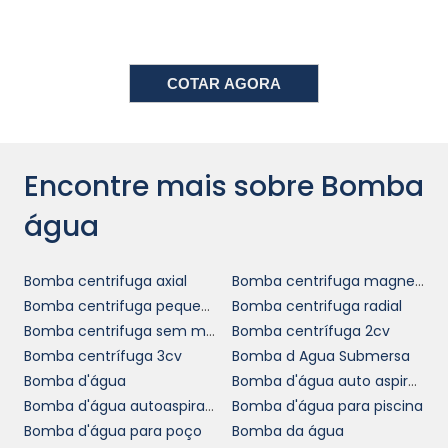
resultar em perdas financeiras significativas
devido ao aumento de consumo energético
ou mesmo a falhas operacionais.
COTAR AGORA
COMO ESCOLHER A BOMBA
DE ÁGUA IDEAL PARA SUA
EMPRESA
Encontre mais sobre Bomba
Escolher a bomba de água ideal requer uma
água
análise aprofundada das necessidades do seu
negócio. O primeiro passo é calcular a vazão
Bomba centrifuga axial
Bomba centrifuga magnetica
necessária para suas operações. Isso leva em
Bomba centrifuga pequena
Bomba centrifuga radial
conta fatores como o volume de água que
Bomba centrifuga sem motor
Bomba centrífuga 2cv
será transportado e a distância que esse
Bomba centrífuga 3cv
Bomba d Agua Submersa
líquido precisa percorrer. Mais do que uma
Bomba d'água
Bomba d'água auto aspirante
simples escolha, este processo deve ser
Bomba d'água autoaspirante
Bomba d'água para piscina
baseado em dados concretos para garantir a
Bomba d'água para poço
Bomba da água
eficiência e a economia.