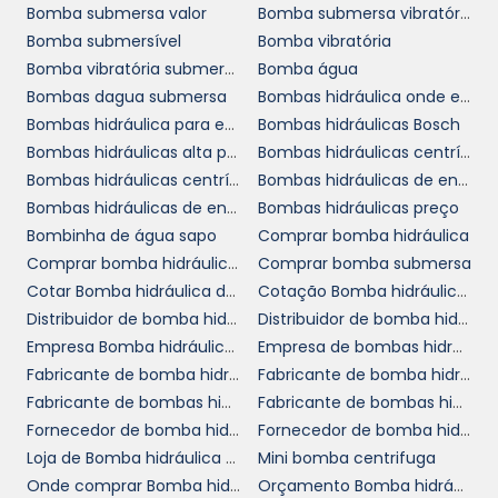
reduzindo o tempo de inatividade e
Bomba submersa valor
Bomba submersa vibratória
aumentando a produtividade geral.
Bomba submersível
Bomba vibratória
Bomba vibratória submersa
Bomba água
INVESTINDO EM BOMBAS
Bombas dagua submersa
Bombas hidráulica onde encontrar
DE ÁGUA DE QUALIDADE
Bombas hidráulica para empilhadeira
Bombas hidráulicas Bosch
Bombas hidráulicas alta pressão
Bombas hidráulicas centrífugas
bombas de
Quando se trata de adquirir
Bombas hidráulicas centrífugas comprar
Bombas hidráulicas de engrenagens comprar
água
, o investimento em produtos de
Bombas hidráulicas de engrenagens em SP
Bombas hidráulicas preço
qualidade é uma decisão estratégica. Optar
Bombinha de água sapo
Comprar bomba hidráulica
por fabricantes que oferecem garantia e
Comprar bomba hidráulica em SP
Comprar bomba submersa
assistências técnicas é o caminho para evitar
Cotar Bomba hidráulica de pistão
Cotação Bomba hidráulica de pistão
surpresas indesejadas. Esses fornecedores
Distribuidor de bomba hidráulica axial
Distribuidor de bomba hidráulica hidrodinâmica
geralmente têm uma gama de produtos que
Empresa Bomba hidráulica de pistão
Empresa de bombas hidráulica para empilhadeira SP
atende a diferentes demandas do mercado,
Fabricante de bomba hidráulica
Fabricante de bomba hidráulica Rexroth
garantindo eficiência e segurança em todos
Fabricante de bombas hidráulicas alta pressão
Fabricante de bombas hidráulicas bosch
os processos.
Fornecedor de bomba hidráulica
Fornecedor de bomba hidráulica trator
Loja de Bomba hidráulica de pistão
Mini bomba centrifuga
Além disso, manter um relacionamento
Onde comprar Bomba hidráulica de pistão
Orçamento Bomba hidráulica de pistão
próximo com o fornecedor pode trazer