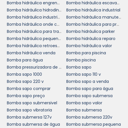
água
Bomba hidráulica engrenagem valor
Bomba hidráulica escavadeira
é crucial para assegurar seu
Bomba hidráulica hidrodinâmica
Bomba hidráulica industrial
funcionamento adequado e prolongar sua
Bomba hidráulica industrial preço
Bomba hidráulica manutenção
vida útil. Realizar inspeções periódicas
Bomba hidráulica onde comprar
Bomba hidráulica para prensa
permite identificar possíveis desgastes e
Bomba hidráulica para trator
Bomba hidráulica parker
falhas antes que elas resultem em paradas
Bomba hidráulica pequena preço
Bomba hidráulica reparo
imprevistas. Além disso, a troca de
Bomba hidráulica retroescavadeira
Bomba hidráulica valor
componentes desgastados em intervalos
Bomba hidráulica venda
Bomba para piscina
adequados é uma prática que pode evitar
Bomba para água
Bomba piscina
custos muito maiores de reparo ou
Bomba pressurizadora de água
Bomba sapo
substituição.
Bomba sapo 1000
Bomba sapo 110 v
Utilizar um plano de manutenção preventiva é
Bomba sapo 220 v
Bomba sapo a venda
uma decisão inteligente para empresas que
Bomba sapo comprar
Bomba sapo para água
buscam não apenas economizar, mas
Bomba sapo preço
Bomba sapo submersa
também garantir a disponibilidade contínua
Bomba sapo submersivel
Bomba sapo valor
de suas operações. Ao integrar a manutenção
Bomba sapo vibratoria
Bomba submersa
ao planejamento operacional, sua empresa
Bomba submersa 127v
Bomba submersa 220v
pode trabalhar de forma mais eficiente,
Bomba submersa de água
Bomba submersa pequena