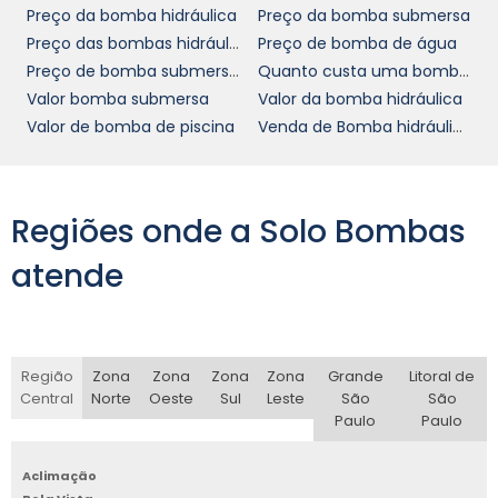
Preço da bomba hidráulica
Preço da bomba submersa
vantagens competitivas, como acesso
Preço das bombas hidráulicas em SP
Preço de bomba de água
prioritário a novos modelos, inovações
Preço de bomba submersivel
Quanto custa uma bomba de água
tecnológicas e condições especiais de
Valor bomba submersa
Valor da bomba hidráulica
aquisição. Com um parceiro de confiança,
Valor de bomba de piscina
Venda de Bomba hidráulica de pistão
sua empresa pode estar sempre à frente,
garantindo uma infraestrutura robusta e
eficaz.
Regiões onde a Solo Bombas
ENTRE EM CONTATO PARA
ORÇAMENTO
atende
Se você está em busca de soluções eficientes
e práticas para otimizar suas operações, não
Região
Zona
Zona
Zona
Zona
Grande
Litoral de
hesite em entrar em contato conosco. Nossa
Central
Norte
Oeste
Sul
Leste
São
São
equipe especializada está à disposição para
Paulo
Paulo
bombas de
oferecer as melhores opções de
água
que atendem às necessidades do seu
Aclimação