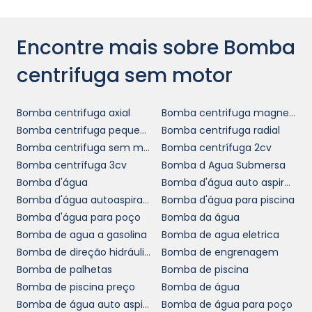
mantenham operações contínuas sem
interrupções relacionadas a falhas motoras.
Encontre mais sobre Bomba
COMO FUNCIONA A
BOMBA CENTRÍFUGA SEM
centrifuga sem motor
MOTOR
Bomba centrifuga axial
Bomba centrifuga magnetica
bomba centrífuga
O funcionamento da
Bomba centrifuga pequena
Bomba centrifuga radial
sem motor
é baseado em princípios físicos
Bomba centrifuga sem motor
Bomba centrífuga 2cv
que aproveitam a força centrífuga gerada
Bomba centrífuga 3cv
Bomba d Agua Submersa
pela movimentação de um líquido por meio
Bomba d'água
Bomba d'água auto aspirante
de um rotor. Ao entrar na bomba, o fluido é
Bomba d'água autoaspirante
Bomba d'água para piscina
direcionado para as palhetas do rotor, que,
Bomba d'água para poço
Bomba da água
ao girar, cria uma pressão capaz de
Bomba de agua a gasolina
Bomba de agua eletrica
impulsioná-lo ao longo do sistema de
Bomba de direção hidráulica
Bomba de engrenagem
tubulações.
Bomba de palhetas
Bomba de piscina
Bomba de piscina preço
Bomba de água
Esse sistema é similar ao que se observa em
Bomba de água auto aspirante
Bomba de água para poço