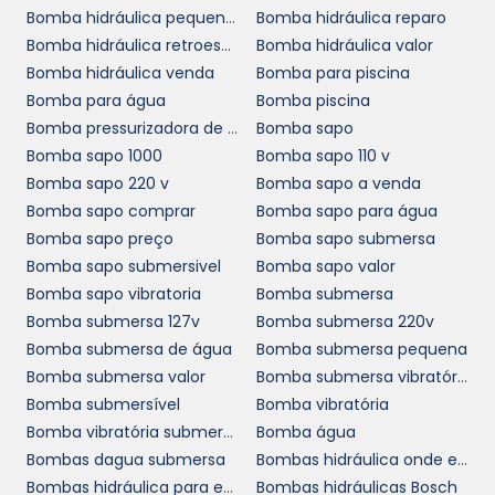
cenários. Este tipo de bomba possui um corpo
Bomba hidráulica pequena preço
Bomba hidráulica reparo
robusto e resistente à corrosão, resistente a
Bomba hidráulica retroescavadeira
Bomba hidráulica valor
condições adversas, tornando-a uma escolha
Bomba hidráulica venda
Bomba para piscina
ideal para ambientes industriais desafiadores.
Bomba para água
Bomba piscina
Além disso, seu design modular facilita a
Bomba pressurizadora de água
Bomba sapo
customização e adaptação a necessidades
Bomba sapo 1000
Bomba sapo 110 v
específicas de operação.
Bomba sapo 220 v
Bomba sapo a venda
Bomba sapo comprar
Bomba sapo para água
Outra característica importante é a
Bomba sapo preço
Bomba sapo submersa
capacidade de atingir diferentes vazões e
Bomba sapo submersivel
Bomba sapo valor
pressões, dependendo do modelo e da
Bomba sapo vibratoria
Bomba submersa
configuração. Essa flexibilidade torna a
bomba centrífuga sem motor
Bomba submersa 127v
Bomba submersa 220v
uma
Bomba submersa de água
Bomba submersa pequena
solução viável para uma grande variedade de
Bomba submersa valor
Bomba submersa vibratória
aplicações, desde pequenas propriedades
Bomba submersível
Bomba vibratória
rurais até grandes indústrias. Essa escala de
Bomba vibratória submersa
Bomba água
aplicação reforça a relevância do produto no
Bombas dagua submersa
Bombas hidráulica onde encontrar
mercado B2B.
Bombas hidráulica para empilhadeira
Bombas hidráulicas Bosch