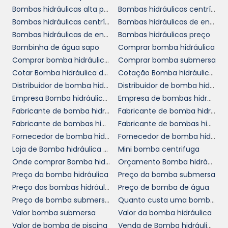
ESCOLHENDO A BOMBA
Bombas hidráulicas alta pressão
Bombas hidráulicas centrífugas
IDEAL
Bombas hidráulicas centrífugas comprar
Bombas hidráulicas de engrenagens comprar
Bombas hidráulicas de engrenagens em SP
Bombas hidráulicas preço
A escolha da bomba centrífuga ideal deve
Bombinha de água sapo
Comprar bomba hidráulica
levar em conta vários fatores, como a vazão
Comprar bomba hidráulica em SP
Comprar bomba submersa
necessária, o tipo de fluido a ser bombeado e
Cotar Bomba hidráulica de pistão
Cotação Bomba hidráulica de pistão
as condições operacionais do local de
Distribuidor de bomba hidráulica axial
Distribuidor de bomba hidráulica hidrodinâmica
instalação. Considerações sobre o custo total
Empresa Bomba hidráulica de pistão
Empresa de bombas hidráulica para empilhadeira SP
de propriedade, incluindo manutenção e
Fabricante de bomba hidráulica
Fabricante de bomba hidráulica Rexroth
eficiência energética, também são cruciais na
Fabricante de bombas hidráulicas alta pressão
Fabricante de bombas hidráulicas bosch
bomba centrífuga sem
hora da decisão. A
Fornecedor de bomba hidráulica
Fornecedor de bomba hidráulica trator
motor
Loja de Bomba hidráulica de pistão
Mini bomba centrifuga
destaca-se por oferecer uma
Onde comprar Bomba hidráulica de pistão
Orçamento Bomba hidráulica de pistão
alternativa que exige menor custo
Preço da bomba hidráulica
Preço da bomba submersa
operacional, especialmente em aplicações
Preço das bombas hidráulicas em SP
Preço de bomba de água
contínuas.
Preço de bomba submersivel
Quanto custa uma bomba de água
Outro ponto a ser considerado é a
Valor bomba submersa
Valor da bomba hidráulica
compatibilidade com o sistema já existente
Valor de bomba de piscina
Venda de Bomba hidráulica de pistão