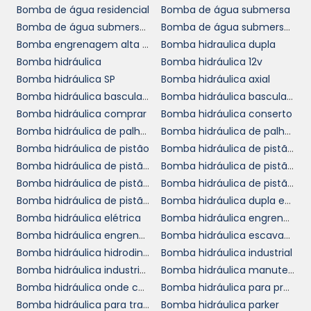
bombas tradicionais, no entanto, a ausência
Bomba de água residencial
Bomba de água submersa
de um motor transforma a operação em um
Bomba de água submersa para poço
Bomba de água submersa preço
processo mais econômico, onde a energia
Bomba engrenagem alta pressão
Bomba hidraulica dupla
potencial do fluido é convertida em energia
Bomba hidráulica
Bomba hidráulica 12v
cinética de forma mais eficaz. Em locais onde
Bomba hidráulica SP
Bomba hidráulica axial
há corrente de água ou vento, a energia
Bomba hidráulica basculante
Bomba hidráulica basculante preço
gerada naturalmente pode ser a fonte
Bomba hidráulica comprar
Bomba hidráulica conserto
primária para o funcionamento desta bomba,
Bomba hidráulica de palheta
Bomba hidráulica de palhetas variável
demonstrando a versatilidade do
Bomba hidráulica de pistão
Bomba hidráulica de pistão a venda
equipamento.
Bomba hidráulica de pistão cotar
Bomba hidráulica de pistão cotação
CARACTERÍSTICAS
Bomba hidráulica de pistão loja
Bomba hidráulica de pistão onde comprar
TÉCNICAS DA BOMBA
Bomba hidráulica de pistão orçamento
Bomba hidráulica dupla em SP
CENTRÍFUGA SEM MOTOR
Bomba hidráulica elétrica
Bomba hidráulica engrenagem
Bomba hidráulica engrenagem valor
Bomba hidráulica escavadeira
Bomba hidráulica hidrodinâmica
Bomba hidráulica industrial
bomba
As características técnicas da
Bomba hidráulica industrial preço
Bomba hidráulica manutenção
centrífuga sem motor
são essenciais para
Bomba hidráulica onde comprar
Bomba hidráulica para prensa
entender sua aplicação em diferentes
Bomba hidráulica para trator
Bomba hidráulica parker