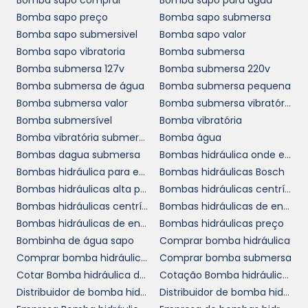
Bomba sapo comprar
Bomba sapo para água
problemas. Trabalhar conosco significa ter
Bomba sapo preço
Bomba sapo submersa
um parceiro confiável na otimização de seus
Bomba sapo submersivel
Bomba sapo valor
processos industriais.
Bomba sapo vibratoria
Bomba submersa
SOLICITE SEU ORÇAMENTO
Bomba submersa 127v
Bomba submersa 220v
AGORA MESMO!
Bomba submersa de água
Bomba submersa pequena
Bomba submersa valor
Bomba submersa vibratória
Bomba submersível
Bomba vibratória
Não deixe para depois, entre em contato
Bomba vibratória submersa
Bomba água
conosco e descubra como nosso distribuidor
Bombas dagua submersa
Bombas hidráulica onde encontrar
de bomba hidráulica hidrodinâmica pode
Bombas hidráulica para empilhadeira
Bombas hidráulicas Bosch
transformar a eficiência do seu sistema.
Bombas hidráulicas alta pressão
Bombas hidráulicas centrífugas
Realizamos uma análise detalhada de suas
Bombas hidráulicas centrífugas comprar
Bombas hidráulicas de engrenagens comprar
necessidades e apresentamos a melhor
Bombas hidráulicas de engrenagens em SP
Bombas hidráulicas preço
solução para seu negócio. Solicitar um
Bombinha de água sapo
Comprar bomba hidráulica
orçamento é simples, rápido e vai lhe
Comprar bomba hidráulica em SP
Comprar bomba submersa
proporcionar todas as informações que você
Cotar Bomba hidráulica de pistão
Cotação Bomba hidráulica de pistão
precisa para tomar a melhor decisão.
Distribuidor de bomba hidráulica axial
Distribuidor de bomba hidráulica hidrodinâmica