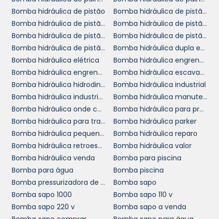
HIDRÁULICA
Bomba hidráulica de pistão
Bomba hidráulica de pistão a venda
HIDRODINÂMICA?
Bomba hidráulica de pistão cotar
Bomba hidráulica de pistão cotação
Bomba hidráulica de pistão loja
Bomba hidráulica de pistão onde comprar
Selecionar nosso distribuidor de bomba
Bomba hidráulica de pistão orçamento
Bomba hidráulica dupla em SP
hidráulica hidrodinâmica é optar por
Bomba hidráulica elétrica
Bomba hidráulica engrenagem
qualidade e confiança. Nossos produtos são
Bomba hidráulica engrenagem valor
Bomba hidráulica escavadeira
fabricados com materiais de alta resistência
Bomba hidráulica hidrodinâmica
Bomba hidráulica industrial
e tecnologia de ponta, garantindo
Bomba hidráulica industrial preço
Bomba hidráulica manutenção
desempenho superior e durabilidade. Com
Bomba hidráulica onde comprar
Bomba hidráulica para prensa
anos de experiência no mercado, nossa
Bomba hidráulica para trator
Bomba hidráulica parker
empresa se destaca pela excelência no
Bomba hidráulica pequena preço
Bomba hidráulica reparo
atendimento e suporte técnico especializado.
Bomba hidráulica retroescavadeira
Bomba hidráulica valor
Bomba hidráulica venda
Bomba para piscina
Oferecemos soluções personalizadas para
Bomba para água
Bomba piscina
atender às necessidades específicas do seu
Bomba pressurizadora de água
Bomba sapo
negócio, assim como um sistema de
Bomba sapo 1000
Bomba sapo 110 v
atendimento ao cliente que prioriza a
Bomba sapo 220 v
Bomba sapo a venda
satisfação e a agilidade na resolução de