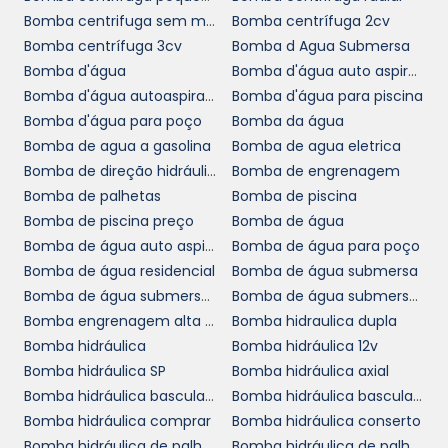
plano de manutenção deve incluir inspeções
Bomba centrifuga sem motor
Bomba centrífuga 2cv
periódicas para verificar o funcionamento
Bomba centrífuga 3cv
Bomba d Agua Submersa
adequado e a integridade do equipamento.
Bomba d'água
Bomba d'água auto aspirante
Isso ajuda a identificar possíveis desgastes ou
Bomba d'água autoaspirante
Bomba d'água para piscina
falhas antes que se tornem problemas
Bomba d'água para poço
Bomba da água
significativos.
Bomba de agua a gasolina
Bomba de agua eletrica
Além das inspeções, realizar manutenções
Bomba de direção hidráulica
Bomba de engrenagem
preventivas, como a limpeza e a substituição
Bomba de palhetas
Bomba de piscina
de partes desgastadas, pode aumentar
Bomba de piscina preço
Bomba de água
significativamente a vida útil do distribuidor.
Bomba de água auto aspirante
Bomba de água para poço
Manter um histórico de manutenção é uma
Bomba de água residencial
Bomba de água submersa
prática recomendada que pode auxiliar na
Bomba de água submersa para poço
Bomba de água submersa preço
programação de intervenções e na
Bomba engrenagem alta pressão
Bomba hidraulica dupla
identificação de padrões que possam indicar
Bomba hidráulica
Bomba hidráulica 12v
a necessidade de trocas ou ajustes.
Bomba hidráulica SP
Bomba hidráulica axial
Bomba hidráulica basculante
Bomba hidráulica basculante preço
POR QUE ESCOLHER NOSSO
Bomba hidráulica comprar
Bomba hidráulica conserto
DISTRIBUIDOR DE BOMBA
Bomba hidráulica de palheta
Bomba hidráulica de palhetas variável