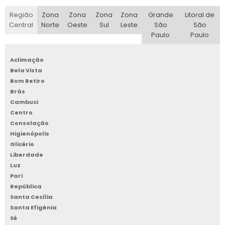
Região
Zona
Zona
Zona
Zona
Grande
Litoral de
Central
Norte
Oeste
Sul
Leste
São
São
Paulo
Paulo
Aclimação
Bela Vista
Bom Retiro
Brás
Cambuci
Centro
Consolação
Higienópolis
Glicério
Liberdade
Luz
Pari
República
Santa Cecília
Santa Efigênia
Sé