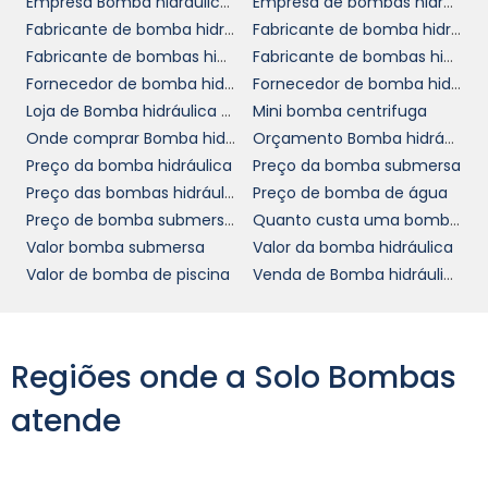
Entre em nosso site e preencha o formulário
Empresa Bomba hidráulica de pistão
Empresa de bombas hidráulica para empilhadeira SP
de contato ou ligue para nossa equipe
Fabricante de bomba hidráulica
Fabricante de bomba hidráulica Rexroth
especializada. Estamos prontos para atender
Fabricante de bombas hidráulicas alta pressão
Fabricante de bombas hidráulicas bosch
suas demandas e ajudá-lo a alcançar o
Fornecedor de bomba hidráulica
Fornecedor de bomba hidráulica trator
sucesso em suas operações industriais. Não
Loja de Bomba hidráulica de pistão
Mini bomba centrifuga
perca essa oportunidade de otimizar seu
Onde comprar Bomba hidráulica de pistão
Orçamento Bomba hidráulica de pistão
investimento e maximizar a eficiência de suas
Preço da bomba hidráulica
Preço da bomba submersa
máquinas!
Preço das bombas hidráulicas em SP
Preço de bomba de água
Preço de bomba submersivel
Quanto custa uma bomba de água
Valor bomba submersa
Valor da bomba hidráulica
Valor de bomba de piscina
Venda de Bomba hidráulica de pistão
Regiões onde a Solo Bombas
atende