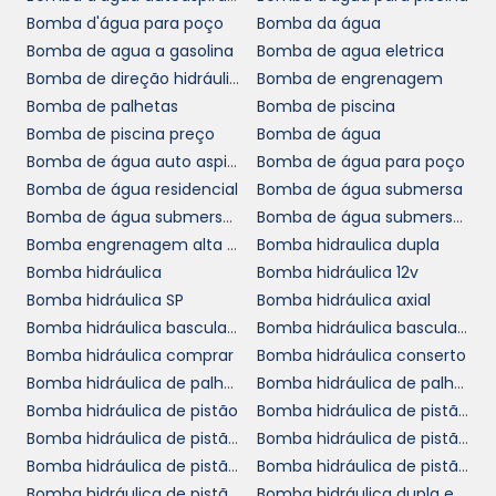
MANUTENÇÃO DE
BOMBAS
Bomba d'água para poço
Bomba da água
PRESSURIZADORAS DE
Bomba de agua a gasolina
Bomba de agua eletrica
ÁGUA
Bomba de direção hidráulica
Bomba de engrenagem
Bomba de palhetas
Bomba de piscina
Bomba de piscina preço
Bomba de água
bomba
A instalação correta de uma
Bomba de água auto aspirante
Bomba de água para poço
pressurizadora de água
é fundamental
Bomba de água residencial
Bomba de água submersa
para o seu funcionamento eficiente. Por isso, é
Bomba de água submersa para poço
Bomba de água submersa preço
recomendável que a instalação seja realizada
Bomba engrenagem alta pressão
Bomba hidraulica dupla
por profissionais qualificados que possam
Bomba hidráulica
Bomba hidráulica 12v
garantir a configuração adequada, evitando
Bomba hidráulica SP
Bomba hidráulica axial
problemas futuros que podem comprometer
Bomba hidráulica basculante
Bomba hidráulica basculante preço
sua performance. Durante a instalação, é
Bomba hidráulica comprar
Bomba hidráulica conserto
essencial verificar todos os pontos de
Bomba hidráulica de palheta
Bomba hidráulica de palhetas variável
conexão e assegurar que todos os
Bomba hidráulica de pistão
Bomba hidráulica de pistão a venda
componentes estejam funcionando em
Bomba hidráulica de pistão cotar
Bomba hidráulica de pistão cotação
perfeita harmonia.
Bomba hidráulica de pistão loja
Bomba hidráulica de pistão onde comprar
A manutenção preventiva é outro aspecto
Bomba hidráulica de pistão orçamento
Bomba hidráulica dupla em SP