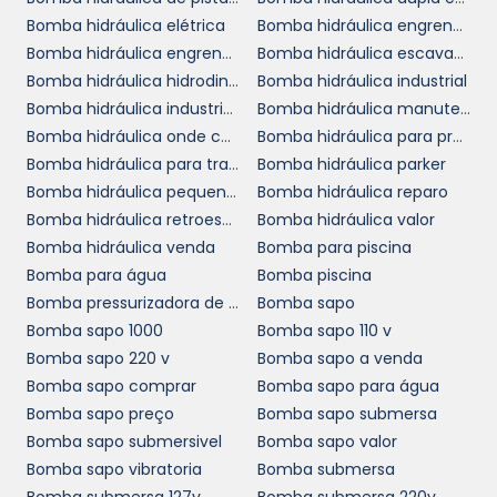
indispensável para prolongar a vida útil das
Bomba hidráulica elétrica
Bomba hidráulica engrenagem
bombas pressurizadoras de água
Bomba hidráulica engrenagem valor
Bomba hidráulica escavadeira
.
Bomba hidráulica hidrodinâmica
Bomba hidráulica industrial
Regularmente, deve-se realizar inspeções,
Bomba hidráulica industrial preço
Bomba hidráulica manutenção
limpezas e trocas de peças desgastadas.
Bomba hidráulica onde comprar
Bomba hidráulica para prensa
Com uma rotina de manutenção bem
Bomba hidráulica para trator
Bomba hidráulica parker
definida, as empresas podem evitar paradas
Bomba hidráulica pequena preço
Bomba hidráulica reparo
inesperadas e garantir um fornecimento
Bomba hidráulica retroescavadeira
Bomba hidráulica valor
contínuo de água, contribuindo para a
Bomba hidráulica venda
Bomba para piscina
satisfação de seus clientes e o bom
Bomba para água
Bomba piscina
funcionamento dos processos.
Bomba pressurizadora de água
Bomba sapo
APLICAÇÕES DAS
Bomba sapo 1000
Bomba sapo 110 v
BOMBAS
Bomba sapo 220 v
Bomba sapo a venda
PRESSURIZADORAS DE
Bomba sapo comprar
Bomba sapo para água
ÁGUA
EM DIFERENTES
Bomba sapo preço
Bomba sapo submersa
SETORES
Bomba sapo submersivel
Bomba sapo valor
Bomba sapo vibratoria
Bomba submersa