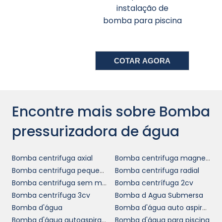
considerar diversos fatores. O primeiro passo
instalação de
é avaliar a demanda de água, determinando
bomba para piscina
a quantidade necessária e os pontos de
consumo. Analisar o fluxo e a pressão
requeridos são cruciais para garantir que o
COTAR AGORA
modelo escolhido atenda a todas as
exigências operacionais.
Além disso, é importante considerar a
Encontre mais sobre Bomba
eficiência energética do equipamento.
Bombas que operam com maior eficiência
pressurizadora de água
não apenas reduzem o consumo de energia
elétrica, mas também contribuem para a
Bomba centrifuga axial
Bomba centrifuga magnetica
sustentabilidade ambiental, um aspecto
Bomba centrifuga pequena
Bomba centrifuga radial
cada vez mais valorizado por empresas que
Bomba centrifuga sem motor
Bomba centrífuga 2cv
buscam se destacar no mercado.
Bomba centrífuga 3cv
Bomba d Agua Submersa
INSTALAÇÃO E
Bomba d'água
Bomba d'água auto aspirante
Bomba d'água autoaspirante
Bomba d'água para piscina