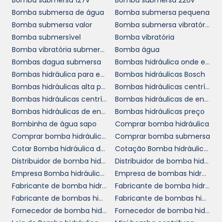
bombas pressurizadoras de água
Bomba submersa 127v
Bomba submersa 220v
As
têm
Bomba submersa de água
Bomba submersa pequena
um papel indispensável em diversos setores,
Bomba submersa valor
Bomba submersa vibratória
desde a construção civil até a indústria
Bomba submersível
Bomba vibratória
alimentícia. No setor residencial, por exemplo,
Bomba vibratória submersa
Bomba água
são amplamente utilizadas para garantir
Bombas dagua submersa
Bombas hidráulica onde encontrar
pressão adequada em sistemas de
Bombas hidráulica para empilhadeira
Bombas hidráulicas Bosch
aquecimento de água, irrigação de jardins e
Bombas hidráulicas alta pressão
Bombas hidráulicas centrífugas
abastecimento de diversos pontos de
Bombas hidráulicas centrífugas comprar
Bombas hidráulicas de engrenagens comprar
consumo. Isso melhora a qualidade de vida
Bombas hidráulicas de engrenagens em SP
Bombas hidráulicas preço
dos moradores e agrega valor às
Bombinha de água sapo
Comprar bomba hidráulica
construções.
Comprar bomba hidráulica em SP
Comprar bomba submersa
No âmbito industrial, a performance dessas
Cotar Bomba hidráulica de pistão
Cotação Bomba hidráulica de pistão
bombas é ainda mais crítica. Elas são usadas
Distribuidor de bomba hidráulica axial
Distribuidor de bomba hidráulica hidrodinâmica
em processos que exigem a movimentação
Empresa Bomba hidráulica de pistão
Empresa de bombas hidráulica para empilhadeira SP
de água em grande escala, como em
Fabricante de bomba hidráulica
Fabricante de bomba hidráulica Rexroth
sistemas de resfriamento e limpeza de
Fabricante de bombas hidráulicas alta pressão
Fabricante de bombas hidráulicas bosch
equipamentos. Sem uma bomba confiável e
Fornecedor de bomba hidráulica
Fornecedor de bomba hidráulica trator
de alta performance, a produtividade da