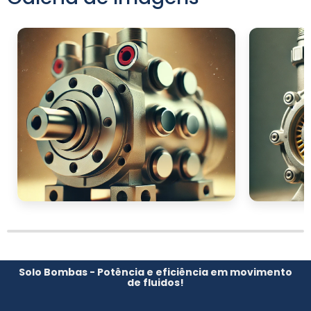
produtos que atendem a diferentes
necessidades e setores. Nossos especialistas
estão prontos para ajudar você na escolha
ideal que se encaixe perfeitamente nos seus
requisitos.
Entre em contato conosco hoje mesmo e
solicite um orçamento personalizado.
Descubra como podemos contribuir para a
eficiência e economia da sua empresa com
nossas soluções de qualidade no
fornecimento de água.
Solo Bombas - Potência e eficiência em movimento
de fluidos!