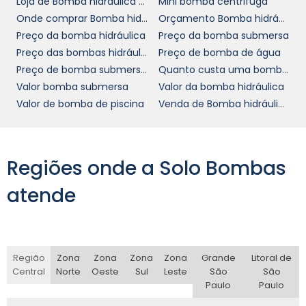
Loja de Bomba hidráulica de pistão
Mini bomba centrifuga
indústria pode ser severamente impactada.
Onde comprar Bomba hidráulica de pistão
Orçamento Bomba hidráulica de pistão
Preço da bomba hidráulica
Preço da bomba submersa
ECONOMIA E EFICIÊNCIA
Preço das bombas hidráulicas em SP
Preço de bomba de água
BOMBAS
COM
Preço de bomba submersivel
Quanto custa uma bomba de água
PRESSURIZADORAS DE
Valor bomba submersa
Valor da bomba hidráulica
ÁGUA
Valor de bomba de piscina
Venda de Bomba hidráulica de pistão
bombas
Um dos pontos mais atrativos das
pressurizadoras de água
é a economia
Regiões onde a Solo Bombas
que proporcionam. O uso de bombas de alta
eficiência energética não só reduz o consumo
atende
de eletricidade, mas também otimiza o uso
da água, elemento essencial que deve ser
preservado. Em um cenário onde os custos
operacionais são cada vez mais importantes,
Região
Zona
Zona
Zona
Zona
Grande
Litoral de
Central
Norte
Oeste
Sul
Leste
São
São
essa é uma vantagem que não pode ser
Paulo
Paulo
ignorada.