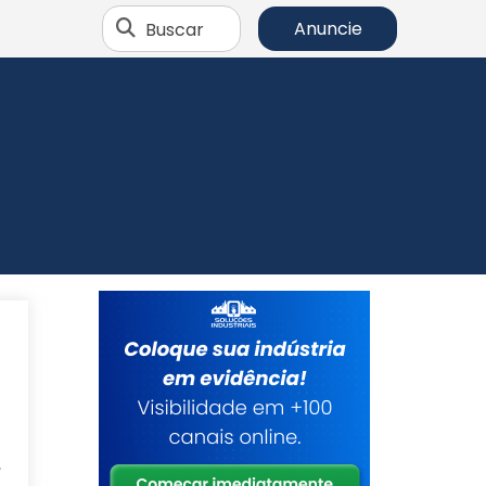
Buscar
Anuncie
a
.