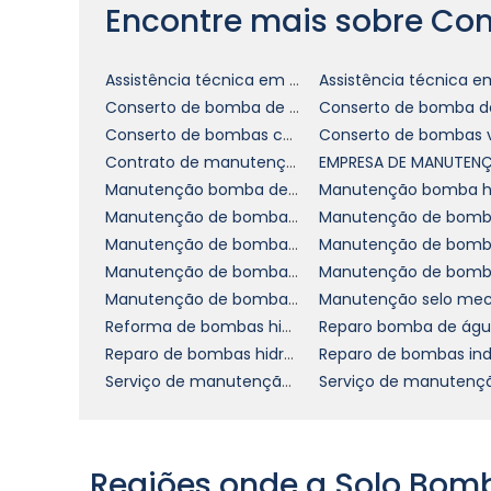
CONSERTO DE BOMBA
Encontre mais sobre Co
A manutenção preventiva é uma estra
Assistência técnica em bombas abs
conserto de bomba. Essa prática não
Conserto de bomba de piscina
boas condições após o reparo, mas també
Conserto de bombas centrifuga
inspeções regulares e testes de desemp
Contrato de manutenção de bomba em sp
que eles se transformem em questões mai
Manutenção bomba de água
Manutenção de bomba hidráulica cotar
Investir em um cronograma de manutenç
Manutenção de bomba submersível
sobre o investimento. Através desse
Manutenção de bombas hidráulicas em sp
funcionando de maneira eficaz, mas ta
Manutenção de bombas verticais
traduz em menor custo a longo prazo e u
Reforma de bombas hidráulicas vickers
Reparo bomba de ág
POR QUE ESCOLHER NO
Reparo de bombas hidráulicas em sp
CONSERTO DE BOMBA?
Serviço de manutenção de bombas químicas
Ao escolher nossa empresa, você se ben
experiência no conserto de bomba. Est
Regiões onde a Solo Bom