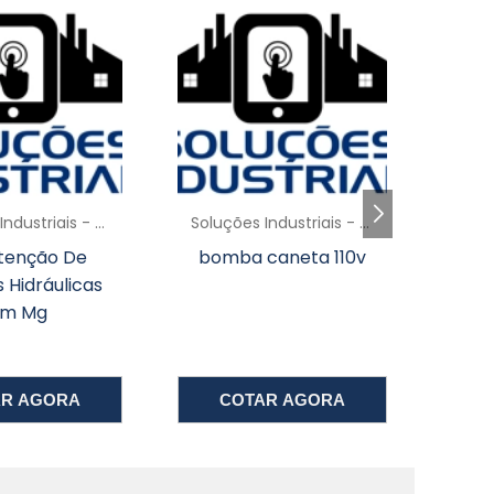
a
E
r
é
s
Soluções Industriais - AC
Soluções Industriais - AC
o
bomba caneta 110v
Bomba d'água
as
piscina
m
a
m
COTAR AGORA
COTAR AG
e