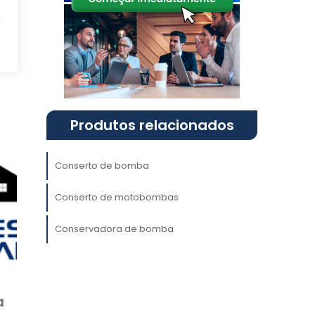
m
e
a
s
a
O
Produtos relacionados
,
Conserto de bomba
Conserto de motobombas
o
Conservadora de bomba
e
o
s
m
a