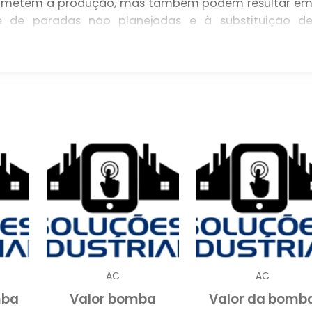
ometem a produção, mas também podem resultar e
e de paradas não planejadas e à substituição d
rviços de conserto especializados pode fazer toda 
presa.
é vital para o transporte de líquidos em diverso
 mineração e de água. Quando uma bomba apresent
a evitar danos adicionais e perdas significativas. 
equipamento retome suas funções rapidamente
produção e aumentando a vida útil do sistema.
ÇO DE CONSERTO DE BOMBA?
ende uma série de etapas que garantem a restauraçã
funcionamento. Inicialmente, é realizada uma anális
roblema. Essa avaliação diagnóstica inclui a inspeçã
hidráulicos, além de testes de pressão e fluxo. Ao
AC
AC
aminado para descobrir falhas ocultas que possa
mba
Valor bomba
Valor da bomb