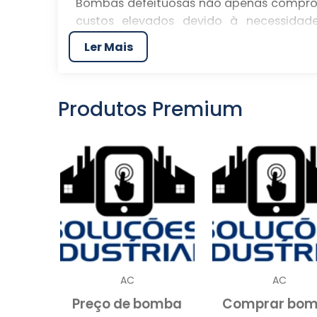
Bombas defeituosas não apenas compr
custos elevados devido à necessidad
equipamentos. Portanto, investir em se
Ler Mais
diferença na saúde financeira de uma em
O funcionamento adequado das bombas 
contextos, como no setor químico, de
Produtos Premium
falhas, é crucial agir rapidamente par
conserto de bomba garante que o 
minimizando impactos negativos sobre a 
O QUE INCLUI O SERVI
O serviço de conserto de bomba compre
do equipamento ao seu estado ideal de 
detalhada para identificar a origem do p
de componentes mecânicos, elétricos e 
AC
AC
poucos, cada aspecto do sistema é ex
Preço de bomba
Comprar bo
comprometer o desempenho da bomba.