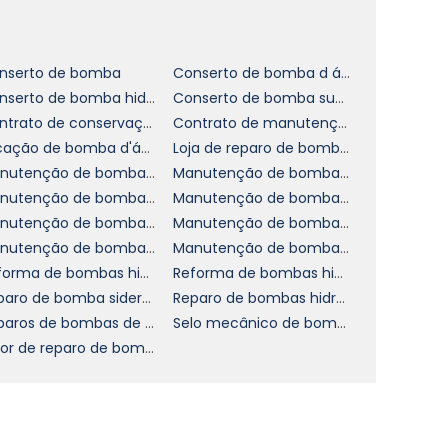
o
nserto de bomba
Conserto de bomba d água
m
Conserto de bomba hidráulica em sp
Conserto de bomba submersa
r
Contrato de conservação de bomba
Contrato de manutenção de bomba
s
Locação de bomba d'água
Loja de reparo de bomba hidráulica
Manutenção de bomba de água
Manutenção de bomba hidráulica
Manutenção de bomba química em sp
Manutenção de bomba saneamento
o
Manutenção de bombas de alta pressão
Manutenção de bombas em sp
a
Manutenção de bombas para usinas
Manutenção de bombas rotativas
e
Reforma de bombas hidráulicas de palhetas
Reforma de bombas hidráulicas de pistões
Reparo de bomba siderúrgica
Reparo de bombas hidráulicas de pistões
Reparos de bombas de água sp
Selo mecânico de bombas
Valor de reparo de bomba hidráulica
a
m