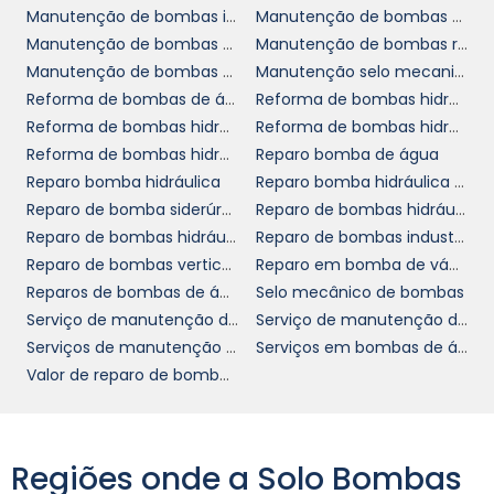
como a reputação da empresa, prazos
Manutenção de bombas industriais de ácidos
Manutenção de bombas no abc
oferecidos e garantias do serviço. Pesquisar a
Manutenção de bombas para usinas
Manutenção de bombas rotativas
experiência do fornecedor e ler avaliações de
Manutenção de bombas verticais
Manutenção selo mecanico
outros clientes pode ajudar bastante nessa
Reforma de bombas de água sp
Reforma de bombas hidráulicas
decisão. Um bom prestador de serviços se
Reforma de bombas hidráulicas de palhetas
Reforma de bombas hidráulicas de pistões
preocupa em oferecer não apenas reparos,
Reforma de bombas hidráulicas vickers
Reparo bomba de água
mas também suporte e consultoria para a
Reparo bomba hidráulica
Reparo bomba hidráulica sp
melhor manutenção.
Reparo de bomba siderúrgica
Reparo de bombas hidráulicas de pistões
Reparo de bombas hidráulicas em sp
Reparo de bombas industriais de ácidos
Outro ponto importante é a transparência no
Reparo de bombas verticais
Reparo em bomba de vácuo
orçamento. O fornecedor deve apresentar um
Reparos de bombas de água sp
Selo mecânico de bombas
projeto detalhado, informando os custos de
Serviço de manutenção de bombas químicas
Serviço de manutenção de bombas verticais
mão de obra e peças. Além disso, verificar a
Serviços de manutenção de bombas
Serviços em bombas de água
possibilidade de assistência técnica pós-
Valor de reparo de bomba hidráulica
conserto pode ser um diferencial que agrega
valor ao serviço.
IMPORTÂNCIA DA
Regiões onde a Solo Bombas
MANUTENÇÃO PREVENTIVA