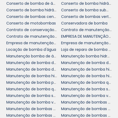
produção.
Conserto de bomba de água
Conserto de bomba hidráulica
Conserto de bomba hidráulica em sp
Conserto de bomba submersa
Além disso, o custo de um conserto
Conserto de bombas centrifuga
Conserto de bombas verticais
normalmente é inferior ao de uma compra de
Conserto de motobombas
Conservadora de bomba
um novo equipamento. Portanto, sempre que
Contrato de conservação de bomba
Contrato de manutenção de bomba
possível, opte pela manutenção e conserto.
Contrato de manutenção de bomba em sp
EMPRESA DE MANUTENÇÃO DE BOMBAS VERTICAIS
Ter uma estratégia sólida de manutenção
Empresa de manutenção de bombas
Empresa de manutenção de bombas centrifuga
pode resultar em uma significativa economia
Locação de bomba d'água
Loja de reparo de bomba hidráulica
financeira e em um aumento considerável na
Manutenção bomba de água
Manutenção bomba hidráulica
produtividade.
Manutenção de bomba de piscina
Manutenção de bomba de vácuo
COMO ESCOLHER O
Manutenção de bomba de água
Manutenção de bomba hidráulica
SERVIÇO IDEAL DE
Manutenção de bomba hidráulica cotar
Manutenção de bomba hidráulica industrial
CONSERTO
Manutenção de bomba para caldeira
Manutenção de bomba química
Manutenção de bomba química em sp
Manutenção de bomba saneamento
Manutenção de bomba submersível
Manutenção de bomba vertical de ácidos
Na hora de selecionar um fornecedor de
Manutenção de bomba vertical de ácidos sp
Manutenção de bombas centrífugas
conserto de bomba de
serviços para o
Manutenção de bombas de alta pressão
Manutenção de bombas em sp
vácuo
, é fundamental considerar aspectos
Manutenção de bombas hidráulicas em sp
Manutenção de bombas hidráulicas rexroth