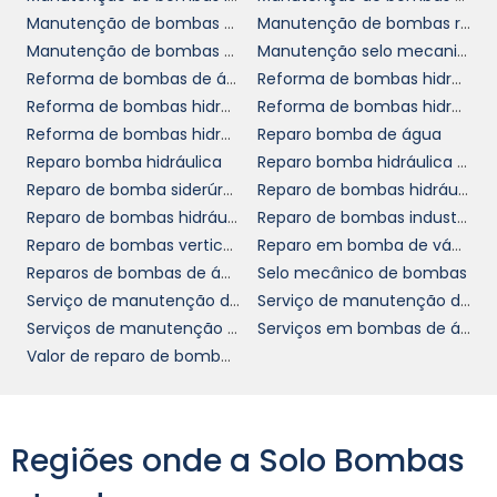
e informada do seu sistema de
Manutenção de bombas para usinas
Manutenção de bombas rotativas
bombeamento. A tecnologia não só aumenta
Manutenção de bombas verticais
Manutenção selo mecanico
a eficiência, mas também proporciona maior
Reforma de bombas de água sp
Reforma de bombas hidráulicas
transparência nos serviços prestados.
Reforma de bombas hidráulicas de palhetas
Reforma de bombas hidráulicas de pistões
BENEFÍCIOS DE ESCOLHER
Reforma de bombas hidráulicas vickers
Reparo bomba de água
NOSSA EMPRESA
Reparo bomba hidráulica
Reparo bomba hidráulica sp
Reparo de bomba siderúrgica
Reparo de bombas hidráulicas de pistões
Reparo de bombas hidráulicas em sp
Reparo de bombas industriais de ácidos
empresa de manutenção de
Escolher a
Reparo de bombas verticais
Reparo em bomba de vácuo
bombas verticais
é optar por um parceiro
Reparos de bombas de água sp
Selo mecânico de bombas
comprometido com a qualidade e a
Serviço de manutenção de bombas químicas
Serviço de manutenção de bombas verticais
confiabilidade. Oferecemos suporte técnico
Serviços de manutenção de bombas
Serviços em bombas de água
especializado, consultoria e um excelente
Valor de reparo de bomba hidráulica
atendimento ao cliente, garantindo que
todas as necessidades sejam atendidas com
agilidade e eficiência.
Regiões onde a Solo Bombas
Nossa equipe é formada por técnicos
experientes que realizam constantes