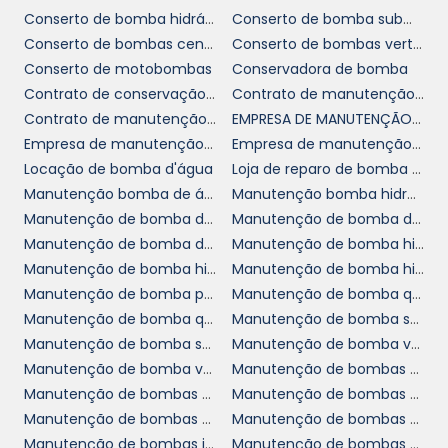
TECNOLOGIA DE PONTA E
Conserto de bomba hidráulica em sp
Conserto de bomba submersa
EQUIPAMENTOS DE ÚLTIMA
Conserto de bombas centrifuga
Conserto de bombas verticais
GERAÇÃO
Conserto de motobombas
Conservadora de bomba
Contrato de conservação de bomba
Contrato de manutenção de bomba
Nosso compromisso com a inovação se
Contrato de manutenção de bomba em sp
EMPRESA DE MANUTENÇÃO DE BOMBAS VERTICAIS
reflete no uso de tecnologia avançada para a
Empresa de manutenção de bombas
Empresa de manutenção de bombas centrifuga
manutenção de bombas verticais. Utilizamos
Locação de bomba d'água
Loja de reparo de bomba hidráulica
equipamentos de diagnóstico de última
Manutenção bomba de água
Manutenção bomba hidráulica
geração, que permitem a detecção precisa
Manutenção de bomba de piscina
Manutenção de bomba de vácuo
de anomalias e a avaliação do desempenho
Manutenção de bomba de água
Manutenção de bomba hidráulica
em tempo real. Isso garante que intervenções
Manutenção de bomba hidráulica cotar
Manutenção de bomba hidráulica industrial
sejam realizadas apenas quando realmente
Manutenção de bomba para caldeira
Manutenção de bomba química
necessárias, economizando tempo e recursos.
Manutenção de bomba química em sp
Manutenção de bomba saneamento
Manutenção de bomba submersível
Manutenção de bomba vertical de ácidos
Além disso, os dados coletados durante as
Manutenção de bomba vertical de ácidos sp
Manutenção de bombas centrífugas
análises são utilizados para criar relatórios
Manutenção de bombas de alta pressão
Manutenção de bombas em sp
detalhados sobre a condição de suas
Manutenção de bombas hidráulicas em sp
Manutenção de bombas hidráulicas rexroth
bombas, permitindo uma gestão mais eficaz
Manutenção de bombas industriais de ácidos
Manutenção de bombas no abc