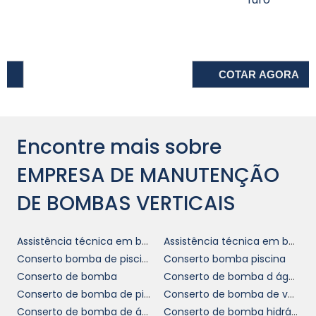
identificação e correção de falhas antes que
empresa de
causem interrupções. A
manutenção de bombas verticais
enfatiza a importância de um programa de
COTAR AGORA
manutenção preventiva robusto, que não só
ajuda a evitar quebras inesperadas, mas
também mantém a eficiência operacional.
Encontre mais sobre
Investir em manutenção preventiva resulta
em menos tempo de inatividade, redução de
EMPRESA DE MANUTENÇÃO
custos em reparos emergenciais e aumento
DE BOMBAS VERTICAIS
da duração do equipamento. Nossa equipe
oferece uma variedade de planos flexíveis
que se encaixam no orçamento da sua
Assistência técnica em bombas abs
Assistência técnica em bombas sulzer
empresa, permitindo que se tenha sempre a
Conserto bomba de piscina
Conserto bomba piscina
certeza de que as bombas estão em ótimo
Conserto de bomba
Conserto de bomba d água
estado de funcionamento.
Conserto de bomba de piscina
Conserto de bomba de vácuo
Conserto de bomba de água
Conserto de bomba hidráulica