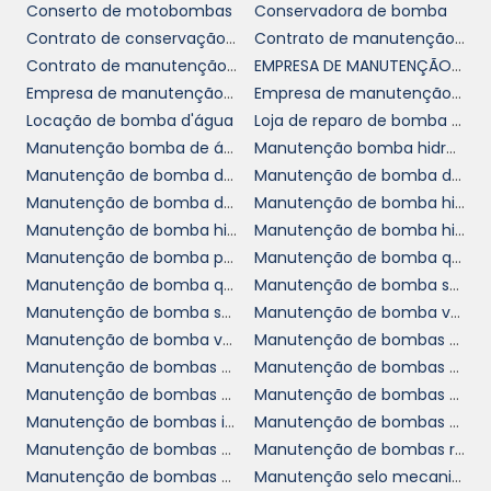
CONSULTORIA
Conserto de motobombas
Conservadora de bomba
Contrato de conservação de bomba
Contrato de manutenção de bomba
Para facilitar o acesso aos nossos serviços,
Contrato de manutenção de bomba em sp
EMPRESA DE MANUTENÇÃO DE BOMBAS VERTICAIS
disponibilizamos orçamentos personalizados.
Empresa de manutenção de bombas
Empresa de manutenção de bombas centrifuga
Cada projeto é único e, por isso, avaliamos o
Locação de bomba d'água
Loja de reparo de bomba hidráulica
seu caso individualmente. Ao fazer um
Manutenção bomba de água
Manutenção bomba hidráulica
orçamento conosco, você terá uma
Manutenção de bomba de piscina
Manutenção de bomba de vácuo
estimativa clara de custos e prazos,
Manutenção de bomba de água
Manutenção de bomba hidráulica
permitindo que o planejamento financeiro da
Manutenção de bomba hidráulica cotar
Manutenção de bomba hidráulica industrial
sua empresa seja feito de forma adequada.
Manutenção de bomba para caldeira
Manutenção de bomba química
Manutenção de bomba química em sp
Manutenção de bomba saneamento
Além do orçamento, oferecemos consultoria
Manutenção de bomba submersível
Manutenção de bomba vertical de ácidos
para otimização do sistema de filtragem e
Manutenção de bomba vertical de ácidos sp
Manutenção de bombas centrífugas
circulação da água. Essa abordagem
Manutenção de bombas de alta pressão
Manutenção de bombas em sp
proativa ajudará a prevenir futuras falhas e
Manutenção de bombas hidráulicas em sp
Manutenção de bombas hidráulicas rexroth
garantirá que todos os aspectos do
Manutenção de bombas industriais de ácidos
Manutenção de bombas no abc
funcionamento da sua piscina estejam
Manutenção de bombas para usinas
Manutenção de bombas rotativas
sempre em dia. Entre em contato conosco
Manutenção de bombas verticais
Manutenção selo mecanico