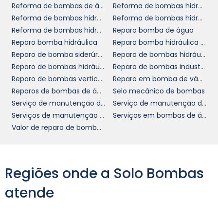
agora mesmo para descobrir como podemos
Reforma de bombas de água sp
Reforma de bombas hidráulicas
ajudar!
Reforma de bombas hidráulicas de palhetas
Reforma de bombas hidráulicas de pistões
Reforma de bombas hidráulicas vickers
Reparo bomba de água
EXPERTISE E ATENDIMENTO
Reparo bomba hidráulica
Reparo bomba hidráulica sp
DIFERENCIADO
Reparo de bomba siderúrgica
Reparo de bombas hidráulicas de pistões
Reparo de bombas hidráulicas em sp
Reparo de bombas industriais de ácidos
Nossa equipe de técnicos é especializada em
Reparo de bombas verticais
Reparo em bomba de vácuo
bomba piscina
conserto de
e se mantém
Reparos de bombas de água sp
Selo mecânico de bombas
atualizada quanto às últimas tecnologias e
Serviço de manutenção de bombas químicas
Serviço de manutenção de bombas verticais
práticas do setor. Isso significa que você pode
Serviços de manutenção de bombas
Serviços em bombas de água
confiar que suas necessidades de reparo
Valor de reparo de bomba hidráulica
serão atendidas com precisão e eficácia.
Além do conhecimento técnico, o
atendimento ao cliente é um dos nossos
Regiões onde a Solo Bombas
maiores diferenciais.
atende
Oferecemos um serviço personalizado e
atencioso, buscando entender as
especificidades da sua instalação e suas