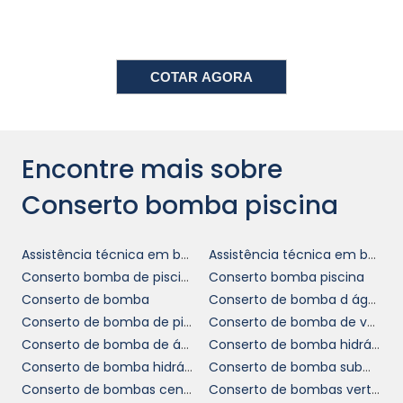
bomba piscina
é garantir uma série de
benefícios que vão além da simples
reparação. Estamos comprometidos com a
COTAR AGORA
excelência no atendimento e trabalhamos
com prazos justos para minimizar o tempo de
inatividade da sua piscina. A satisfação do
cliente é nossa principal prioridade.
Encontre mais sobre
Além disso, oferecemos um suporte contínuo
Conserto bomba piscina
e consultoria sobre melhores práticas para
manutenção da sua bomba. Nossa equipe
Assistência técnica em bombas abs
Assistência técnica em bombas sulzer
está disponível para responder dúvidas e
Conserto bomba de piscina
Conserto bomba piscina
proporcionar orientações, ajudando você a
Conserto de bomba
Conserto de bomba d água
manter sua instalação sempre em ótimas
Conserto de bomba de piscina
Conserto de bomba de vácuo
condições.
Conserto de bomba de água
Conserto de bomba hidráulica
ORÇAMENTO
Conserto de bomba hidráulica em sp
Conserto de bomba submersa
PERSONALIZADO E
Conserto de bombas centrifuga
Conserto de bombas verticais