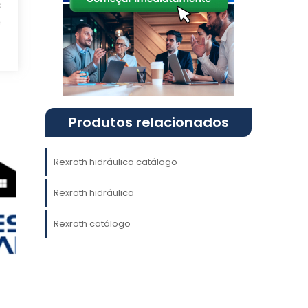
s
e
s
,
e
m
Produtos relacionados
,
Rexroth hidráulica catálogo
Rexroth hidráulica
Rexroth catálogo
.
o
,
s