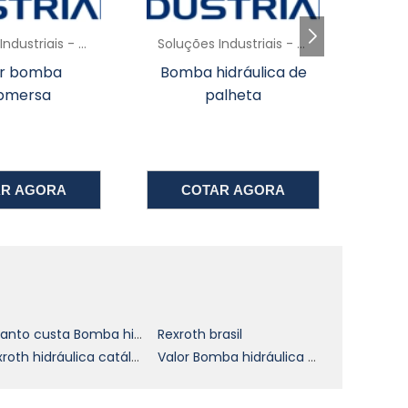
Soluções Industriais - AC
Soluções Industriais - AC
a
idráulica de
Distribuidor de
s
alheta
Bombas Grundfos
su
o
Londrina
e
,
AR AGORA
COTAR AGORA
a
o
Quanto custa Bomba hidráulica rexroth
Rexroth brasil
Rexroth hidráulica catálogo
Valor Bomba hidráulica rexroth
e
o
o