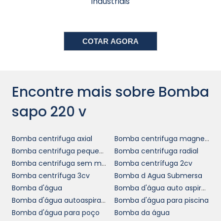
industriais
prazo. Com construção robusta e resistência
bomba sapo 220
a desgastes e choques, a
V
se adapta às mais diversas condições de
COTAR AGORA
uso sem comprometer seu desempenho. Isso
se traduz em menos gastos com reposição
de equipamento e uma melhor alocação de
recursos.
Encontre mais sobre Bomba
APLICAÇÕES E SETORES DE
sapo 220 v
USO
Bomba centrifuga axial
Bomba centrifuga magnetica
bomba sapo 220 V
A versatilidade da
a
Bomba centrifuga pequena
Bomba centrifuga radial
torna ideal para diversos setores. Na
Bomba centrifuga sem motor
Bomba centrífuga 2cv
construção civil, por exemplo, é amplamente
Bomba centrífuga 3cv
Bomba d Agua Submersa
utilizada para desaguar terrenos durante
Bomba d'água
Bomba d'água auto aspirante
obras e facilitar a drenagem de valas. No
Bomba d'água autoaspirante
Bomba d'água para piscina
agronegócio, sua eficiência em bombear
Bomba d'água para poço
Bomba da água