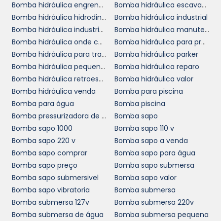
Bomba hidráulica engrenagem valor
Bomba hidráulica escavadeira
economia em tempo, energia e recursos,
Bomba hidráulica hidrodinâmica
Bomba hidráulica industrial
permitindo que as empresas se foquem em
Bomba hidráulica industrial preço
Bomba hidráulica manutenção
seu core business, enquanto asseguram que a
Bomba hidráulica onde comprar
Bomba hidráulica para prensa
gestão de água e outros líquidos não se torne
Bomba hidráulica para trator
Bomba hidráulica parker
um problema.
Bomba hidráulica pequena preço
Bomba hidráulica reparo
Além disso, a redução de riscos relacionados
Bomba hidráulica retroescavadeira
Bomba hidráulica valor
a alagamentos e problemas de drenagem
Bomba hidráulica venda
Bomba para piscina
resultantes da falta de um sistema adequado
Bomba para água
Bomba piscina
é um fator que fortalece a relação custo-
Bomba pressurizadora de água
Bomba sapo
benefício. Assim, investir em um equipamento
Bomba sapo 1000
Bomba sapo 110 v
bomba sapo 220 V
Bomba sapo 220 v
Bomba sapo a venda
como a
pode ser a
Bomba sapo comprar
Bomba sapo para água
chave para maior eficiência e lucratividade
Bomba sapo preço
Bomba sapo submersa
em sua operação.
Bomba sapo submersivel
Bomba sapo valor
SOLICITE UM ORÇAMENTO
Bomba sapo vibratoria
Bomba submersa
PARA SUA EMPRESA
Bomba submersa 127v
Bomba submersa 220v
Bomba submersa de água
Bomba submersa pequena