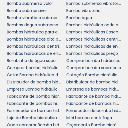
Não perca a oportunidade de garantir
Bomba submersa valor
Bomba submersa vibratória
eficiência e qualidade para suas operações. A
Bomba submersível
Bomba vibratória
bomba sapo 220 V
é a solução ideal para
Bomba vibratória submersa
Bomba água
desaguar e bombear líquidos em diversas
Bombas dagua submersa
Bombas hidráulica onde encontrar
aplicações. Solicite um orçamento agora
Bombas hidráulica para empilhadeira
Bombas hidráulicas Bosch
mesmo e descubra as condições especiais
Bombas hidráulicas alta pressão
Bombas hidráulicas centrífugas
que temos para atender seu negócio. Nossa
Bombas hidráulicas centrífugas comprar
Bombas hidráulicas de engrenagens comprar
equipe está pronta para oferecer o suporte
Bombas hidráulicas de engrenagens em SP
Bombas hidráulicas preço
necessário e ajudar você a escolher o modelo
Bombinha de água sapo
Comprar bomba hidráulica
mais adequado para suas necessidades.
Comprar bomba hidráulica em SP
Comprar bomba submersa
Cotar Bomba hidráulica de pistão
Cotação Bomba hidráulica de pistão
Entre em contato e aproveite as vantagens
Distribuidor de bomba hidráulica axial
Distribuidor de bomba hidráulica hidrodinâmica
de adquirir um equipamento que alavanca a
Empresa Bomba hidráulica de pistão
Empresa de bombas hidráulica para empilhadeira SP
produtividade do seu negócio. Ao optar pela
Fabricante de bomba hidráulica
Fabricante de bomba hidráulica Rexroth
bomba sapo 220 V
, você estará investindo
Fabricante de bombas hidráulicas alta pressão
Fabricante de bombas hidráulicas bosch
em qualidade, eficiência e durabilidade.
Fornecedor de bomba hidráulica
Fornecedor de bomba hidráulica trator
Estamos ansiosos para atender você e sua
Loja de Bomba hidráulica de pistão
Mini bomba centrifuga
empresa!
Onde comprar Bomba hidráulica de pistão
Orçamento Bomba hidráulica de pistão