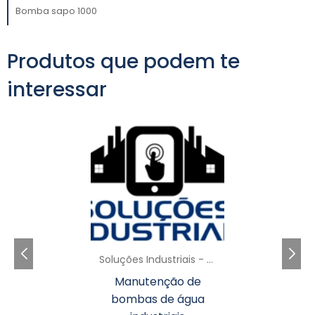
tranquilidade.
Bomba sapo 1000
FACILIDADE DE
MANUTENÇÃO E
Produtos que podem te
DURABILIDADE
interessar
bomba sapo 220 V
A
também se destaca
pela facilidade de manutenção. O acesso a
componentes internos para limpeza e troca
de peças é facilitado, o que significa menos
tempo parado e mais eficiência. As bombas
são projetadas para suportar longos períodos
de uso contínuo, tornando-se uma escolha
rentável para empresas que dependem desse
tipo de equipamento em seu dia a dia.
Soluções Industriais - AC
Adicionalmente, a durabilidade das bombas é
Manutenção de
um dos fatores mais importantes para
bombas de água
empresas que buscam uma solução a longo