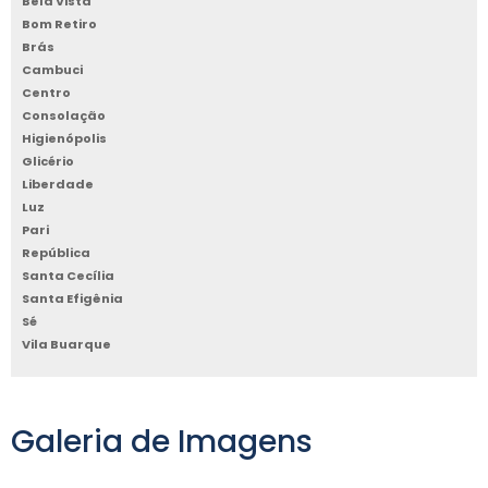
Bela Vista
Bom Retiro
Brás
Cambuci
Centro
Consolação
Higienópolis
Glicério
Liberdade
Luz
Pari
República
Santa Cecília
Santa Efigênia
Sé
Vila Buarque
Galeria de Imagens