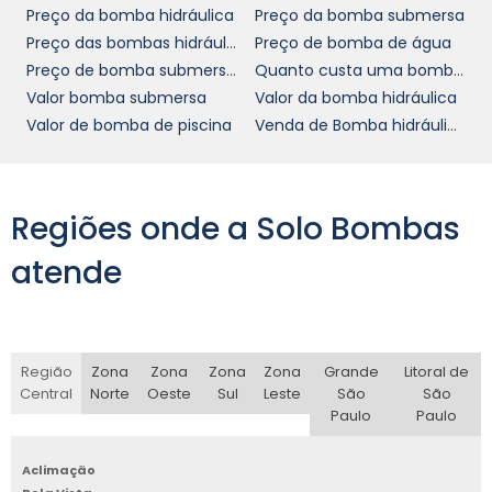
Preço da bomba hidráulica
Preço da bomba submersa
Preço das bombas hidráulicas em SP
Preço de bomba de água
Preço de bomba submersivel
Quanto custa uma bomba de água
Valor bomba submersa
Valor da bomba hidráulica
Valor de bomba de piscina
Venda de Bomba hidráulica de pistão
Regiões onde a Solo Bombas
atende
Região
Zona
Zona
Zona
Zona
Grande
Litoral de
Central
Norte
Oeste
Sul
Leste
São
São
Paulo
Paulo
Aclimação