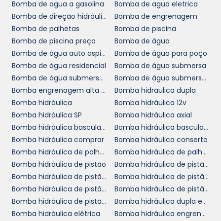
água para irrigação torna-se uma grande
Bomba de agua a gasolina
Bomba de agua eletrica
aliada na otimização de processos agrícolas.
Bomba de direção hidráulica
Bomba de engrenagem
Bomba de palhetas
Bomba de piscina
Além desses setores, ela também é utilizada
Bomba de piscina preço
Bomba de água
em comércios que lidam com grandes
Bomba de água auto aspirante
Bomba de água para poço
volumes de água, como aquários, lavanderias
Bomba de água residencial
Bomba de água submersa
e estaleiros. Isso demonstra a adaptabilidade
Bomba de água submersa para poço
Bomba de água submersa preço
do produto em diferentes contextos,
Bomba engrenagem alta pressão
Bomba hidraulica dupla
satisfazendo as necessidades de empresas
Bomba hidráulica
Bomba hidráulica 12v
com demandas específicas e variadas.
Bomba hidráulica SP
Bomba hidráulica axial
INVESTIMENTO E RETORNO
Bomba hidráulica basculante
Bomba hidráulica basculante preço
Bomba hidráulica comprar
Bomba hidráulica conserto
Bomba hidráulica de palheta
Bomba hidráulica de palhetas variável
bomba sapo 220 V
Adquirir uma
representa
Bomba hidráulica de pistão
Bomba hidráulica de pistão a venda
não somente um investimento em um
Bomba hidráulica de pistão cotar
Bomba hidráulica de pistão cotação
equipamento de qualidade, mas também
Bomba hidráulica de pistão loja
Bomba hidráulica de pistão onde comprar
uma estratégia eficaz para garantir a
Bomba hidráulica de pistão orçamento
Bomba hidráulica dupla em SP
continuidade das suas operações. Quando
Bomba hidráulica elétrica
Bomba hidráulica engrenagem
bem utilizada, a bomba proporciona