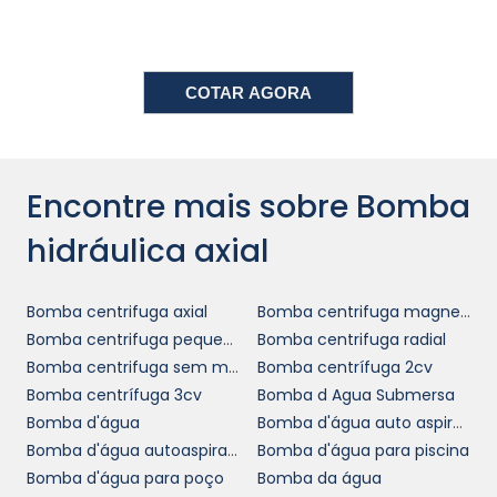
eficiência, mas também sustentabilidade. As
bombas hidráulicas axiais
destacam-se
nesse aspecto, pois são projetadas para
minimizar o consumo de energia. Isso significa
COTAR AGORA
que, ao utilizar esses equipamentos, sua
empresa pode reduzir custos operacionais e,
ao mesmo tempo, comprometer-se com
Encontre mais sobre Bomba
práticas mais sustentáveis.
hidráulica axial
bombas
Além disso, a durabilidade das
hidráulicas axiais
também contribui para a
redução de resíduos. Com menos
Bomba centrifuga axial
Bomba centrifuga magnetica
necessidade de reparos ou substituições
Bomba centrifuga pequena
Bomba centrifuga radial
frequentes, sua empresa pode reduzir o
Bomba centrifuga sem motor
Bomba centrífuga 2cv
impacto ambiental causado pelo descarte de
Bomba centrífuga 3cv
Bomba d Agua Submersa
componentes e equipamentos. Adotar essa
Bomba d'água
Bomba d'água auto aspirante
tecnologia é, portanto, um passo em direção
Bomba d'água autoaspirante
Bomba d'água para piscina
a uma operação mais responsável e
Bomba d'água para poço
Bomba da água