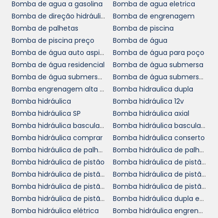
consciente.
Bomba de agua a gasolina
Bomba de agua eletrica
Bomba de direção hidráulica
Bomba de engrenagem
ESCOLHENDO A MELHOR
Bomba de palhetas
Bomba de piscina
BOMBA HIDRÁULICA AXIAL
Bomba de piscina preço
Bomba de água
PARA O SEU NEGÓCIO
Bomba de água auto aspirante
Bomba de água para poço
Bomba de água residencial
Bomba de água submersa
bomba
Ao considerar a aquisição de uma
Bomba de água submersa para poço
Bomba de água submersa preço
hidráulica axial
, é fundamental avaliar
Bomba engrenagem alta pressão
Bomba hidraulica dupla
diversos fatores que podem influenciar a
Bomba hidráulica
Bomba hidráulica 12v
escolha do equipamento ideal. As
Bomba hidráulica SP
Bomba hidráulica axial
especificações técnicas, como vazão,
Bomba hidráulica basculante
Bomba hidráulica basculante preço
pressão máxima e viscosidade do fluido,
Bomba hidráulica comprar
Bomba hidráulica conserto
devem ser levadas em conta. Além disso, o
Bomba hidráulica de palheta
Bomba hidráulica de palhetas variável
tipo de aplicação e o ambiente de operação
Bomba hidráulica de pistão
Bomba hidráulica de pistão a venda
também desempenham papéis cruciais na
Bomba hidráulica de pistão cotar
Bomba hidráulica de pistão cotação
determinação da bomba mais adequada.
Bomba hidráulica de pistão loja
Bomba hidráulica de pistão onde comprar
Bomba hidráulica de pistão orçamento
Bomba hidráulica dupla em SP
Pode ser vantajoso consultar especialistas na
Bomba hidráulica elétrica
Bomba hidráulica engrenagem
área para garantir que você faça a escolha