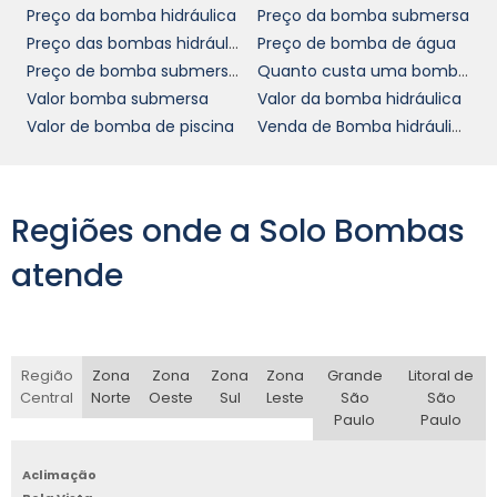
Preço da bomba hidráulica
Preço da bomba submersa
Preço das bombas hidráulicas em SP
Preço de bomba de água
Preço de bomba submersivel
Quanto custa uma bomba de água
Valor bomba submersa
Valor da bomba hidráulica
Valor de bomba de piscina
Venda de Bomba hidráulica de pistão
Regiões onde a Solo Bombas
atende
Região
Zona
Zona
Zona
Zona
Grande
Litoral de
Central
Norte
Oeste
Sul
Leste
São
São
Paulo
Paulo
Aclimação