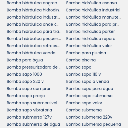
Bomba hidráulica engrenagem valor
Bomba hidráulica escavadeira
certa. Nossos profissionais estão disponíveis
Bomba hidráulica hidrodinâmica
Bomba hidráulica industrial
para auxiliar na seleção do produto que
Bomba hidráulica industrial preço
Bomba hidráulica manutenção
melhor atende às suas necessidades,
Bomba hidráulica onde comprar
Bomba hidráulica para prensa
garantindo que a sua empresa tenha à
Bomba hidráulica para trator
Bomba hidráulica parker
disposição as melhores soluções do mercado.
Bomba hidráulica pequena preço
Bomba hidráulica reparo
Bomba hidráulica retroescavadeira
Bomba hidráulica valor
ORÇAMENTO
Bomba hidráulica venda
Bomba para piscina
PERSONALIZADO E
Bomba para água
Bomba piscina
ATENDIMENTO
Bomba pressurizadora de água
Bomba sapo
ESPECIALIZADO
Bomba sapo 1000
Bomba sapo 110 v
Bomba sapo 220 v
Bomba sapo a venda
Se você está interessado em adquirir uma
Bomba sapo comprar
Bomba sapo para água
bomba hidráulica axial
e deseja um
Bomba sapo preço
Bomba sapo submersa
orçamento personalizado, não hesite em nos
Bomba sapo submersivel
Bomba sapo valor
contatar. Nossos especialistas estão prontos
Bomba sapo vibratoria
Bomba submersa
para oferecer as melhores condições e
Bomba submersa 127v
Bomba submersa 220v
soluções que atendem às especificidades de
Bomba submersa de água
Bomba submersa pequena
seu negócio, garantindo um investimento