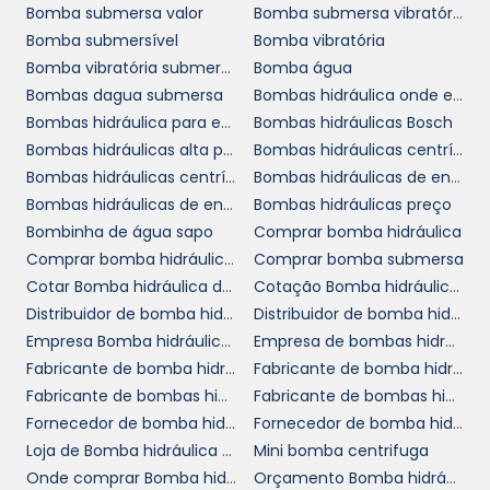
Bomba submersa valor
Bomba submersa vibratória
seguro e com retorno garantido.
Bomba submersível
Bomba vibratória
Bomba vibratória submersa
Bomba água
Entre em contato agora mesmo para solicitar
Bombas dagua submersa
Bombas hidráulica onde encontrar
seu orçamento e descubra como nossas
Bombas hidráulica para empilhadeira
Bombas hidráulicas Bosch
bombas hidráulicas axiais
podem elevar a
Bombas hidráulicas alta pressão
Bombas hidráulicas centrífugas
eficiência da sua operação a um novo
Bombas hidráulicas centrífugas comprar
Bombas hidráulicas de engrenagens comprar
patamar. Faça parte do grupo de empresas
Bombas hidráulicas de engrenagens em SP
Bombas hidráulicas preço
que já optaram por tecnologia de ponta e
Bombinha de água sapo
Comprar bomba hidráulica
impulsione seu negócio com produtos de alta
Comprar bomba hidráulica em SP
Comprar bomba submersa
qualidade.
Cotar Bomba hidráulica de pistão
Cotação Bomba hidráulica de pistão
Distribuidor de bomba hidráulica axial
Distribuidor de bomba hidráulica hidrodinâmica
Empresa Bomba hidráulica de pistão
Empresa de bombas hidráulica para empilhadeira SP
Fabricante de bomba hidráulica
Fabricante de bomba hidráulica Rexroth
Fabricante de bombas hidráulicas alta pressão
Fabricante de bombas hidráulicas bosch
Fornecedor de bomba hidráulica
Fornecedor de bomba hidráulica trator
Loja de Bomba hidráulica de pistão
Mini bomba centrifuga
Onde comprar Bomba hidráulica de pistão
Orçamento Bomba hidráulica de pistão