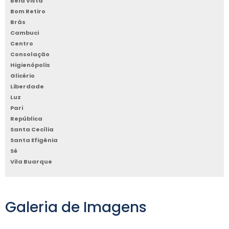
Bela Vista
Bom Retiro
Brás
Cambuci
Centro
Consolação
Higienópolis
Glicério
Liberdade
Luz
Pari
República
Santa Cecília
Santa Efigênia
Sé
Vila Buarque
Galeria de Imagens