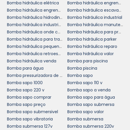
Bomba hidráulica elétrica
Bomba hidráulica engrenagem
consegue identificar problemas
Bomba hidráulica engrenagem valor
Bomba hidráulica escavadeira
precocemente e adotar as melhores práticas
Bomba hidráulica hidrodinâmica
Bomba hidráulica industrial
de uso, garantindo que sua bomba funcione
Bomba hidráulica industrial preço
Bomba hidráulica manutenção
sempre em condições ideais. Não subestime a
Bomba hidráulica onde comprar
Bomba hidráulica para prensa
importância de uma boa manutenção: ela é a
Bomba hidráulica para trator
Bomba hidráulica parker
bomba
chave para a longevidade da sua
Bomba hidráulica pequena preço
Bomba hidráulica reparo
hidráulica industrial
.
Bomba hidráulica retroescavadeira
Bomba hidráulica valor
ORÇAMENTO E
Bomba hidráulica venda
Bomba para piscina
DISPONIBILIDADE
Bomba para água
Bomba piscina
Bomba pressurizadora de água
Bomba sapo
Bomba sapo 1000
Bomba sapo 110 v
bomba hidráulica industrial
Selecionar a
Bomba sapo 220 v
Bomba sapo a venda
correta é apenas o primeiro passo. Para
Bomba sapo comprar
Bomba sapo para água
garantir que você esteja fazendo a melhor
Bomba sapo preço
Bomba sapo submersa
escolha, oferecemos serviços de consultoria
Bomba sapo submersivel
Bomba sapo valor
técnica, ajudando você a identificar suas
Bomba sapo vibratoria
Bomba submersa
necessidades específicas e a encontrar a
Bomba submersa 127v
Bomba submersa 220v
solução mais adequada. Nossa equipe está