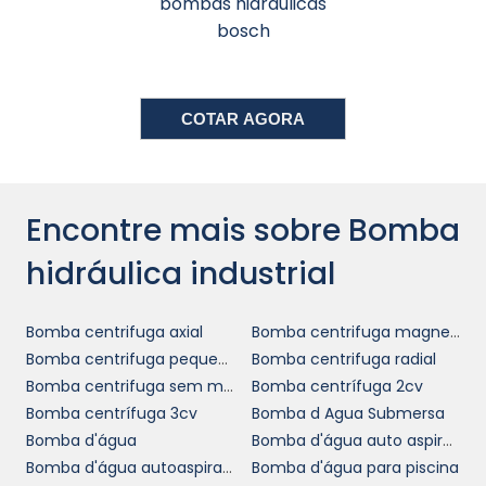
bombas hidráulicas
ajudam no manejo de líquidos e na
bosch
movimentação de polpas. Cada um desses
setores demanda um tipo específico de
bomba, que atenda às suas particularidades
operacionais.
COTAR AGORA
Em setores como o petróleo e gás, as bombas
hidráulicas desempenham um papel vital na
extração e transporte de recursos. No setor de
Encontre mais sobre Bomba
construção, são utilizadas em betoneiras e
hidráulica industrial
moinhos, favorecendo a otimização dos
processos e aumentando a produtividade.
bombas
Portanto, a versatilidade das
Bomba centrifuga axial
Bomba centrifuga magnetica
hidráulicas industriais
permite que elas se
Bomba centrifuga pequena
Bomba centrifuga radial
adaptem a diferentes aplicações, sempre
Bomba centrifuga sem motor
Bomba centrífuga 2cv
garantindo a eficiência necessária.
Bomba centrífuga 3cv
Bomba d Agua Submersa
Bomba d'água
Bomba d'água auto aspirante
MANUTENÇÃO E
Bomba d'água autoaspirante
Bomba d'água para piscina
CUIDADOS COM A BOMBA