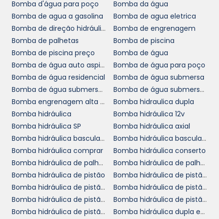
Bomba d'água para poço
Bomba da água
HIDRÁULICA
Bomba de agua a gasolina
Bomba de agua eletrica
Bomba de direção hidráulica
Bomba de engrenagem
bomba hidráulica
A manutenção de uma
Bomba de palhetas
Bomba de piscina
industrial
é um aspecto fundamental para
Bomba de piscina preço
Bomba de água
garantir sua operação a longo prazo. Realizar
Bomba de água auto aspirante
Bomba de água para poço
inspeções regulares, verificar vazamentos e
Bomba de água residencial
Bomba de água submersa
trocar componentes desgastados são
Bomba de água submersa para poço
Bomba de água submersa preço
práticas recomendadas para manter a
Bomba engrenagem alta pressão
Bomba hidraulica dupla
eficiência do equipamento. Investir em um
Bomba hidráulica
Bomba hidráulica 12v
plano de manutenção preventiva pode evitar
Bomba hidráulica SP
Bomba hidráulica axial
falhas inesperadas e melhorar a
Bomba hidráulica basculante
Bomba hidráulica basculante preço
produtividade, gerando economias
Bomba hidráulica comprar
Bomba hidráulica conserto
significativas a longo prazo.
Bomba hidráulica de palheta
Bomba hidráulica de palhetas variável
Bomba hidráulica de pistão
Bomba hidráulica de pistão a venda
Além disso, é importante realizar um
Bomba hidráulica de pistão cotar
Bomba hidráulica de pistão cotação
treinamento adequado com a equipe
Bomba hidráulica de pistão loja
Bomba hidráulica de pistão onde comprar
responsável pela operação e manutenção
Bomba hidráulica de pistão orçamento
Bomba hidráulica dupla em SP
das bombas. Um operador bem treinado