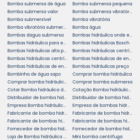
Bomba submersa de água
Bomba submersa pequena
preparada para fornecer todo o suporte
Bomba submersa valor
Bomba submersa vibratória
necessário, desde a escolha do produto até a
Bomba submersível
Bomba vibratória
entrega e instalação.
Bomba vibratória submersa
Bomba água
Entre em contato conosco agora mesmo
Bombas dagua submersa
Bombas hidráulica onde encontrar
para solicitar um orçamento personalizado.
Bombas hidráulica para empilhadeira
Bombas hidráulicas Bosch
bombas
Temos uma ampla seleção de
Bombas hidráulicas alta pressão
Bombas hidráulicas centrífugas
hidráulicas industriais
Bombas hidráulicas centrífugas comprar
Bombas hidráulicas de engrenagens comprar
, prontas para
Bombas hidráulicas de engrenagens em SP
Bombas hidráulicas preço
atender às mais diversas demandas do
Bombinha de água sapo
Comprar bomba hidráulica
mercado. Navegue pela nossa plataforma e
Comprar bomba hidráulica em SP
Comprar bomba submersa
descubra as melhores opções disponíveis
Cotar Bomba hidráulica de pistão
Cotação Bomba hidráulica de pistão
para o seu negócio. Não perca tempo, seu
Distribuidor de bomba hidráulica axial
Distribuidor de bomba hidráulica hidrodinâmica
sucesso começa com uma decisão
Empresa Bomba hidráulica de pistão
Empresa de bombas hidráulica para empilhadeira SP
informada!
Fabricante de bomba hidráulica
Fabricante de bomba hidráulica Rexroth
Fabricante de bombas hidráulicas alta pressão
Fabricante de bombas hidráulicas bosch
Fornecedor de bomba hidráulica
Fornecedor de bomba hidráulica trator
Loja de Bomba hidráulica de pistão
Mini bomba centrifuga