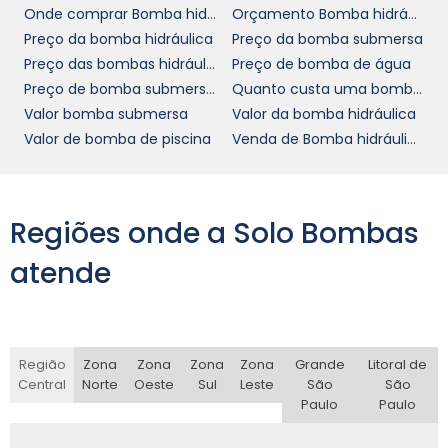
Onde comprar Bomba hidráulica de pistão
Orçamento Bomba hidráulica de pistão
Preço da bomba hidráulica
Preço da bomba submersa
Preço das bombas hidráulicas em SP
Preço de bomba de água
Preço de bomba submersivel
Quanto custa uma bomba de água
Valor bomba submersa
Valor da bomba hidráulica
Valor de bomba de piscina
Venda de Bomba hidráulica de pistão
Regiões onde a Solo Bombas
atende
Região
Zona
Zona
Zona
Zona
Grande
Litoral de
Central
Norte
Oeste
Sul
Leste
São
São
Paulo
Paulo