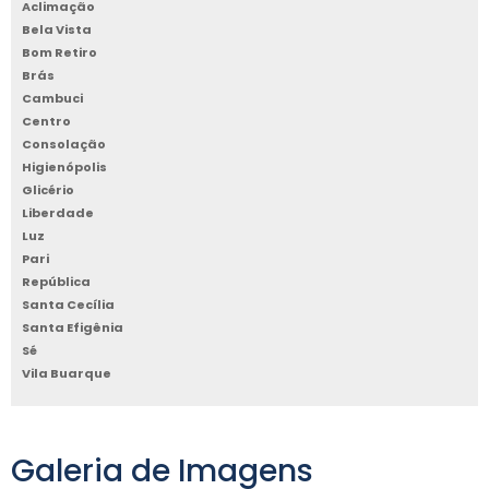
Aclimação
Bela Vista
Bom Retiro
Brás
Cambuci
Centro
Consolação
Higienópolis
Glicério
Liberdade
Luz
Pari
República
Santa Cecília
Santa Efigênia
Sé
Vila Buarque
Galeria de Imagens